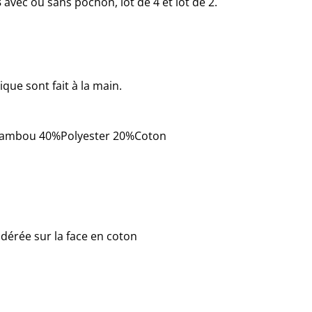
 avec ou sans pochon, lot de 4 et lot de 2.
que sont fait à la main.
e bambou 40%Polyester 20%Coton
érée sur la face en coton