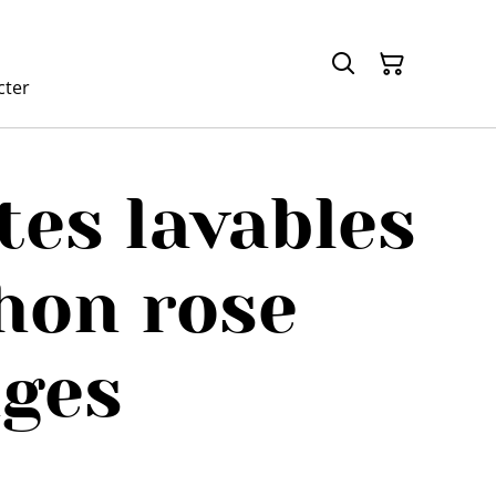
cter
tes lavables
hon rose
ges