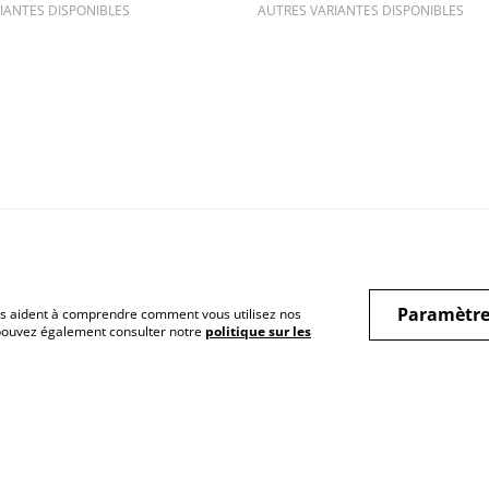
IANTES DISPONIBLES
AUTRES VARIANTES DISPONIBLES
Legal Terms
Privacy Policy
Cook
Paramètre
 nous aident à comprendre comment vous utilisez nos
 pouvez également consulter notre
politique sur les