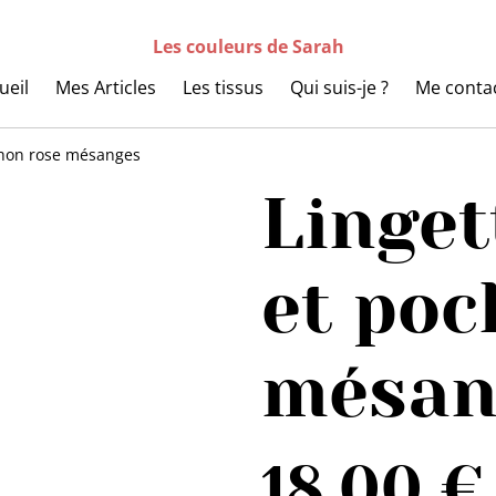
Les couleurs de Sarah
ueil
Mes Articles
Les tissus
Qui suis-je ?
Me conta
ochon rose mésanges
Linget
et poc
mésan
18,00 €