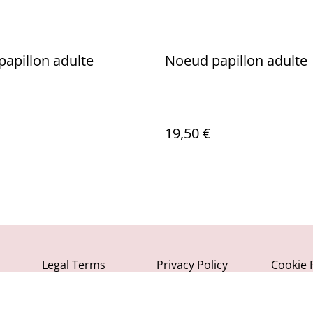
apillon adulte
Noeud papillon adulte
19,50 €
Legal Terms
Privacy Policy
Cookie 