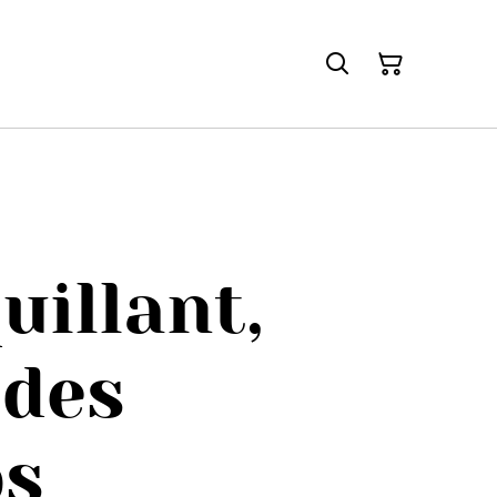
illant,
 des
s