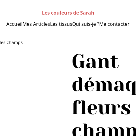
Les couleurs de Sarah
Accueil
Mes Articles
Les tissus
Qui suis-je ?
Me contacter
 des champs
Gant
démaqu
fleurs
champ