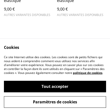
élastique
élastique
9,00 €
9,00 €
AUTRES VARIANTES DISPONIBLES
AUTRES VARIANTES DISPONIBLES
Cookies
Contact Us
Legal Terms
Ce site Internet utilise des cookies. Les cookies sont de petits fichiers qui
Privacy Policy
Cookie Policy
nous aident à comprendre comment vous utilisez nos services afin
d'améliorer votre expérience. Vous pouvez en savoir plus sur ces cookies
et contrôler la façon dont ils sont utilisés en cliquant sur « Paramètres des
cookies ». Vous pouvez également consulter notre
politique de cookies
.
Tout accepter
©
2026
Les couleurs de Sarah
Paramètres de cookies
powered by